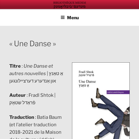
Aller
ÉDITIONS BIBLIOTHÈQUE
Éditions de la Maison de la culture yiddish à Paris
au
MEDEM
Menu
contenu
principal
« Une Danse »
Titre
:
Une Danse et
autres
nouvelles
| אַ טאַנץ
און אַנדערע דערציילונגען
Auteur
: Fradl Shtok |
פֿראַדל שטאָק
Traduction
: Batia Baum
(et l’atelier traduction
2018-2021 de la Maison