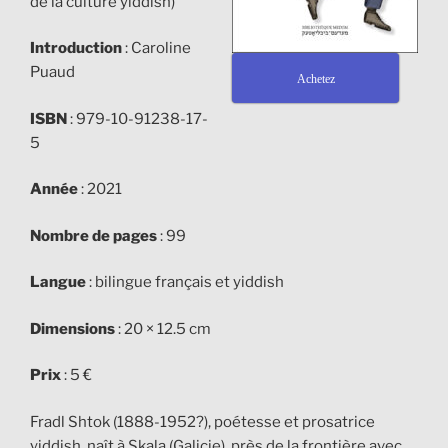
de la culture yiddish)
Introduction
: Caroline
Puaud
Achetez
ISBN
: 979-10-91238-17-
5
Année
: 2021
Nombre de pages
: 99
Langue
: bilingue français et yiddish
Dimensions
: 20 × 12.5 cm
Prix
: 5 €
Fradl Shtok (1888-1952?), poétesse et prosatrice
yiddish, naît à Skala (Galicie), près de la frontière avec