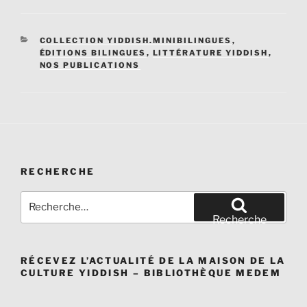
CATÉGORIES
COLLECTION YIDDISH.MINIBILINGUES
,
ÉDITIONS BILINGUES
,
LITTÉRATURE YIDDISH
,
NOS PUBLICATIONS
Navigation
de
l’article
RECHERCHE
Recherche
pour
Recherche
:
RÉCEVEZ L’ACTUALITÉ DE LA MAISON DE LA
CULTURE YIDDISH – BIBLIOTHÈQUE MEDEM