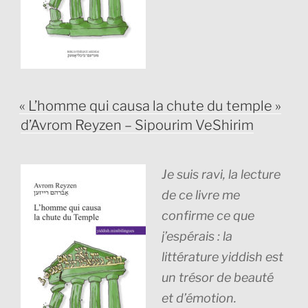
PUBLIÉ
« L’homme qui causa la chute du temple »
LE
d’Avrom Reyzen – Sipourim VeShirim
Je suis ravi, la lecture
de ce livre me
confirme ce que
j’espérais : la
littérature yiddish est
un trésor de beauté
et d’émotion.