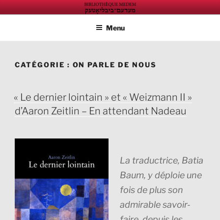
Aller
ÉDITIONS BIBLIOTHÈQUE
Éditions de la Maison de la culture yiddish à Paris
au
MEDEM
Menu
contenu
principal
CATÉGORIE :
ON PARLE DE NOUS
PUBLIÉ
« Le dernier lointain » et « Weizmann II »
LE
d’Aaron Zeitlin – En attendant Nadeau
La traductrice, Batia
Baum, y déploie une
fois de plus son
admirable savoir-
faire, depuis les