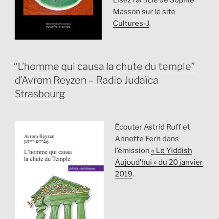
Lisez l’article de Sophie
Masson sur le site
Cultures-J
.
PUBLIÉ
“L’homme qui causa la chute du temple”
LE
d’Avrom Reyzen – Radio Judaïca
Strasbourg
Écouter Astrid Ruff et
Annette Fern dans
l’émission
« Le Yiddish
Aujoud’hui » du 20 janvier
2019
.