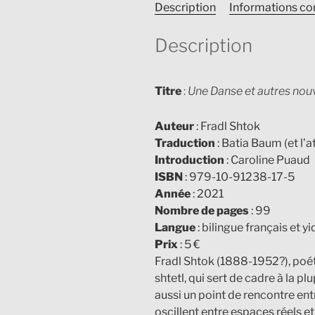
Description
Informations c
Description
Titre
:
Une Danse et autres nou
Auteur
: Fradl Shtok
Traduction
: Batia Baum (et l’
Introduction
: Caroline Puaud
ISBN
: 979-10-91238-17-5
Année
: 2021
Nombre de pages
: 99
Langue
: bilingue français et y
Prix
: 5 €
Fradl Shtok (1888-1952?), poétes
shtetl, qui sert de cadre à la p
aussi un point de rencontre entre 
oscillent entre espaces réels et