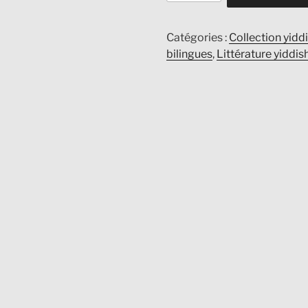
Une
Danse
Catégories :
Collection yidd
bilingues
,
Littérature yiddis