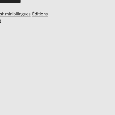
ish.minibilingues
,
Éditions
h