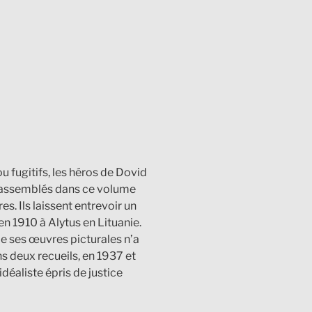
u fugitifs, les héros de Dovid
s rassemblés dans ce volume
s. Ils laissent entrevoir un
en 1910 à Alytus en Lituanie.
 de ses œuvres picturales n’a
s deux recueils, en 1937 et
déaliste épris de justice