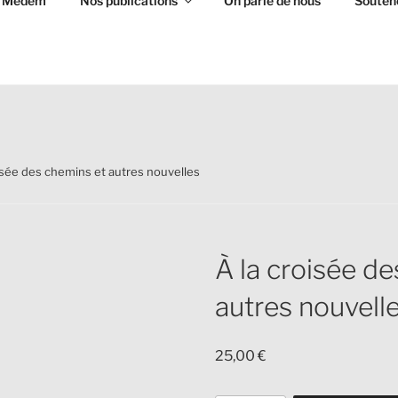
ue Medem
Nos publications
On parle de nous
Soutene
 BIBLIOTHÈQUE MEDE
ure yiddish à Paris
oisée des chemins et autres nouvelles
À la croisée d
autres nouvell
25,00
€