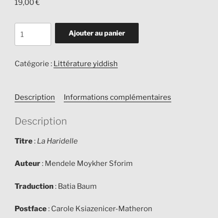
19,00
€
quantité
Ajouter au panier
de
La
Haridelle
Catégorie :
Littérature yiddish
Description
Informations complémentaires
Description
Titre
:
La Haridelle
Auteur
: Mendele Moykher Sforim
Traduction
: Batia Baum
Postface
: Carole Ksiazenicer-Matheron